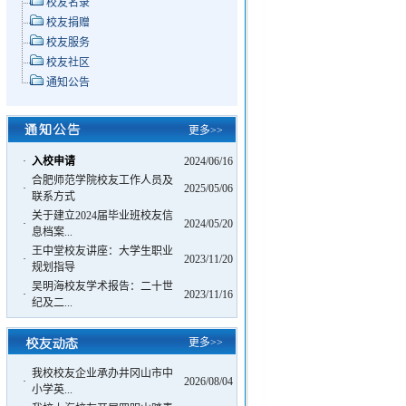
校友名录
校友捐赠
校友服务
校友社区
通知公告
更多>>
·
入校申请
2024/06/16
合肥师范学院校友工作人员及
·
2025/05/06
联系方式
关于建立2024届毕业班校友信
·
2024/05/20
息档案...
王中堂校友讲座：大学生职业
·
2023/11/20
规划指导
吴明海校友学术报告：二十世
·
2023/11/16
纪及二...
更多>>
我校校友企业承办井冈山市中
·
2026/08/04
小学英...